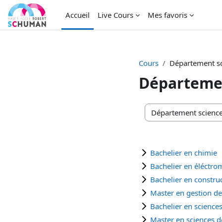
Passer au contenu principal
Accueil
Live Cours
Mes favoris
Cours
Département sc
Départemen
Catégories de cours
Bachelier en chimie
Bachelier en éléctr
Bachelier en constru
Master en gestion de
Bachelier en sciences
Master en sciences de