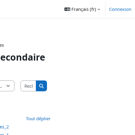
Français ‎(fr)‎
Connexion
es
secondaire
Rechercher des cours
Rechercher des cours
Tout déplier
ues_2
ues_1