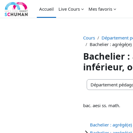
Passer au contenu principal
Accueil
Live Cours
Mes favoris
Cours
Département p
Bachelier : agrégé(e
Bachelier 
inférieur,
Catégories de cours
bac. aesi ss. math.
Bachelier : agrégé(e
Bachelier : agrégé(e