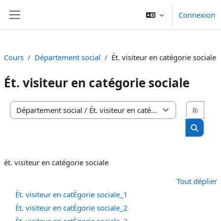
Passer au contenu principal
Connexion
Panneau latéral
Cours
Département social
Ét. visiteur en catégorie sociale
Ét. visiteur en catégorie sociale
Rech
Catégories de cours
Recherc
ét. visiteur en catégorie sociale
Tout déplier
Èt. visiteur en catÈgorie sociale_1
Èt. visiteur en catÈgorie sociale_2
Èt. visiteur en catÈgorie sociale_3